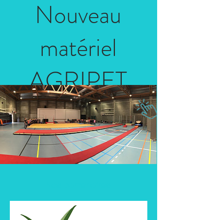
Nouveau
matériel
AGRIPET
Janvier 22 - Vente bics - "Je cours pour mon
club" - ADEPS
Nos partenaires