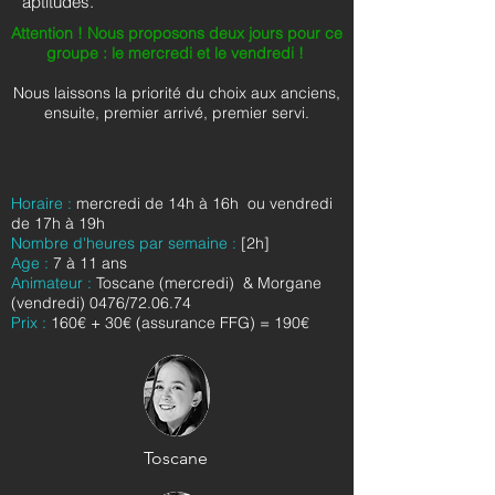
aptitudes.
Attention ! Nous proposons deux jours pour ce
groupe : le mercredi et le vendredi !
Nous laissons la priorité du choix aux anciens,
ensuite, premier arrivé, premier servi.
Horaire
:
mercredi de 14h à 16h
ou vendredi
de
17h à 19h
Nombre d'heures par semaine :
[2h]
Age :
7
à 11 ans
Animateur :
Toscane (mercredi) & Morgane
(vendredi) 0476/72.06.74
Prix :
160€ + 30€ (assurance FFG) = 190€
Toscane