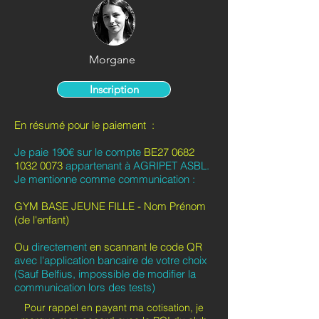
Morgane
Inscription
En résumé pour le paiement :
Je paie 190€ sur le compte
BE27
0682
1032 0073
appartenant à AGRIPET ASBL.
Je mentionne comme communication :
GYM BASE JEUNE FILLE - Nom Prénom
(de l'enfant)
Ou
directement
en scannant le code QR
avec l'application bancaire de votre choix
(Sauf Belfius, impossible de modifier la
communication lors des tests)
Pour rappel en payant ma cotisation, je